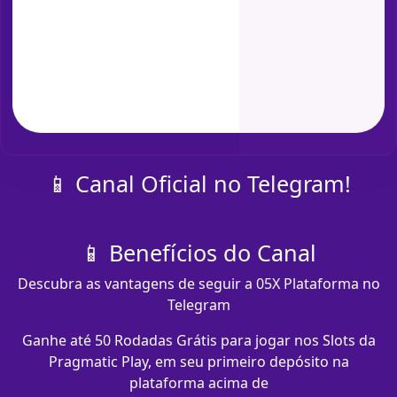
📱 Canal Oficial no Telegram!
📱 Benefícios do Canal
Descubra as vantagens de seguir a 05X Plataforma no
Telegram
Ganhe até 50 Rodadas Grátis para jogar nos Slots da
Pragmatic Play, em seu primeiro depósito na
plataforma acima de