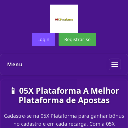
Login
Registrar-se
Menu
📱 05X Plataforma A Melhor
Plataforma de Apostas
Cadastre-se na 05X Plataforma para ganhar bônus
no cadastro e em cada recarga. Com a 05X