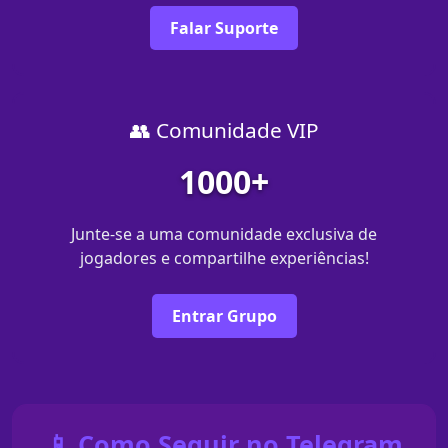
Falar Suporte
👥 Comunidade VIP
1000+
Junte-se a uma comunidade exclusiva de
jogadores e compartilhe experiências!
Entrar Grupo
📱 Como Seguir no Telegram