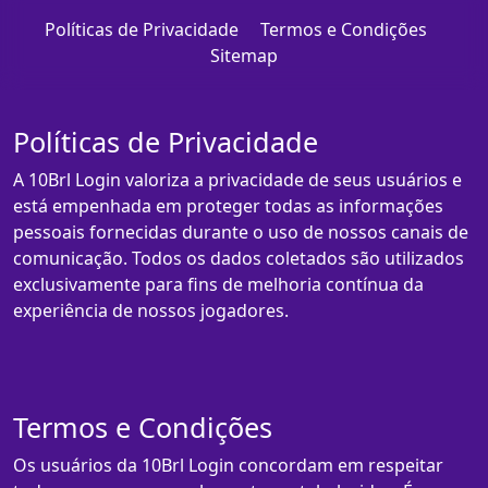
Políticas de Privacidade
Termos e Condições
Sitemap
Políticas de Privacidade
A 10Brl Login valoriza a privacidade de seus usuários e
está empenhada em proteger todas as informações
pessoais fornecidas durante o uso de nossos canais de
comunicação. Todos os dados coletados são utilizados
exclusivamente para fins de melhoria contínua da
experiência de nossos jogadores.
Termos e Condições
Os usuários da 10Brl Login concordam em respeitar