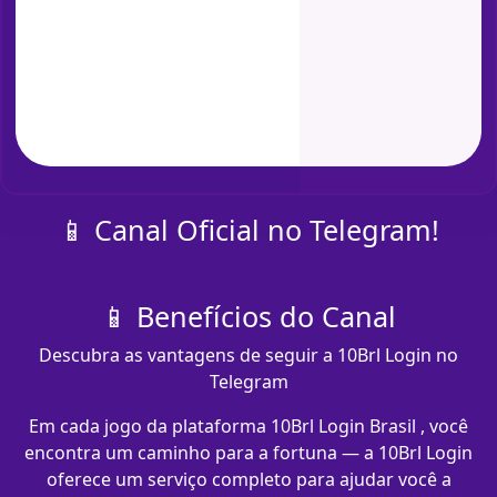
📱 Canal Oficial no Telegram!
📱 Benefícios do Canal
Descubra as vantagens de seguir a 10Brl Login no
Telegram
Em cada jogo da plataforma 10Brl Login Brasil , você
encontra um caminho para a fortuna — a 10Brl Login
oferece um serviço completo para ajudar você a