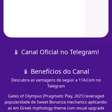
📱 Canal Oficial no Telegram!
📱 Benefícios do Canal
Descubra as vantagens de seguir a 11A.Com no
Telegram
Gates of Olympus (Pragmatic Play, 2021) leveraged
popularidade de Sweet Bonanza mechanics aplicando-
as em Greek mythology theme com visual upgrade