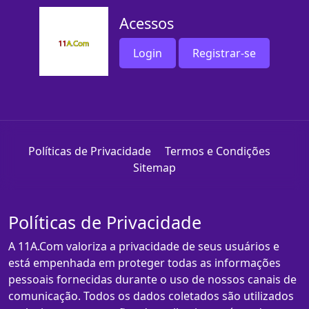
Acessos
Login
Registrar-se
Políticas de Privacidade
Termos e Condições
Sitemap
Políticas de Privacidade
A 11A.Com valoriza a privacidade de seus usuários e
está empenhada em proteger todas as informações
pessoais fornecidas durante o uso de nossos canais de
comunicação. Todos os dados coletados são utilizados