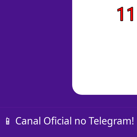
📱 Canal Oficial no Telegram!