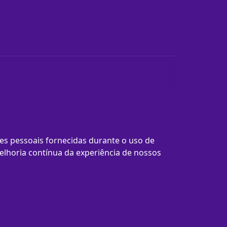
es pessoais fornecidas durante o uso de
elhoria contínua da experiência de nossos