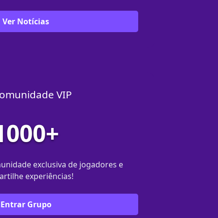
Ver Notícias
Comunidade VIP
1000+
unidade exclusiva de jogadores e
rtilhe experiências!
Entrar Grupo