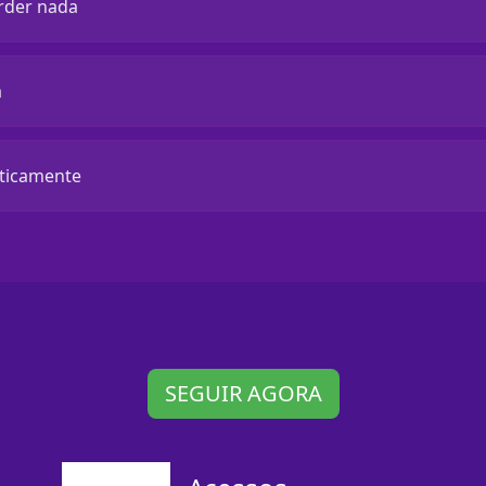
erder nada
a
aticamente
SEGUIR AGORA