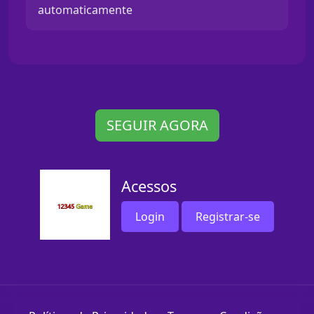
automaticamente
SEGUIR AGORA
Acessos
Login
Registrar-se