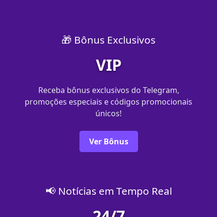
🎁 Bônus Exclusivos
VIP
Receba bônus exclusivos do Telegram,
promoções especiais e códigos promocionais
únicos!
Ver Bônus
📢 Notícias em Tempo Real
24/7