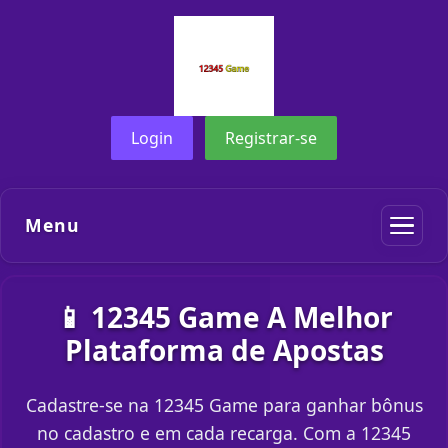
Login
Registrar-se
Menu
📱 12345 Game A Melhor
Plataforma de Apostas
Cadastre-se na 12345 Game para ganhar bônus
no cadastro e em cada recarga. Com a 12345