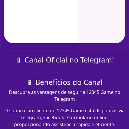
📱 Canal Oficial no Telegram!
📱 Benefícios do Canal
Descubra as vantagens de seguir a 12345 Game no
Telegram
O suporte ao cliente do 12345 Game está disponível via
Telegram, Facebook e formulário online,
proporcionando assistência rápida e eficiente.