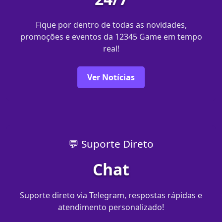
Fique por dentro de todas as novidades,
promoções e eventos da 12345 Game em tempo
real!
Ver Notícias
💬 Suporte Direto
Chat
Suporte direto via Telegram, respostas rápidas e
atendimento personalizado!