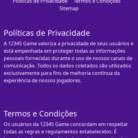
Políticas de Privacidade
Termos e Condições
Sitemap
Políticas de Privacidade
A 12345 Game valoriza a privacidade de seus usuários e
está empenhada em proteger todas as informações
pessoais fornecidas durante o uso de nossos canais de
comunicação. Todos os dados coletados são utilizados
exclusivamente para fins de melhoria contínua da
experiência de nossos jogadores.
Termos e Condições
Os usuários da 12345 Game concordam em respeitar
todas as regras e regulamentos estabelecidos. É