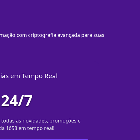
ormação com criptografia avançada para suas
cias em Tempo Real
24/7
e todas as novidades, promoções e
da 1658 em tempo real!