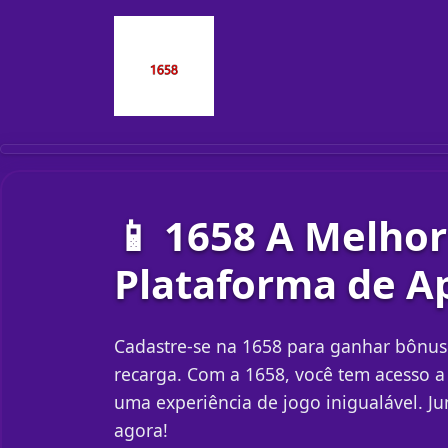
📱 1658 A Melhor
Plataforma de A
Cadastre-se na 1658 para ganhar bônus
recarga. Com a 1658, você tem acesso a
uma experiência de jogo inigualável. J
agora!