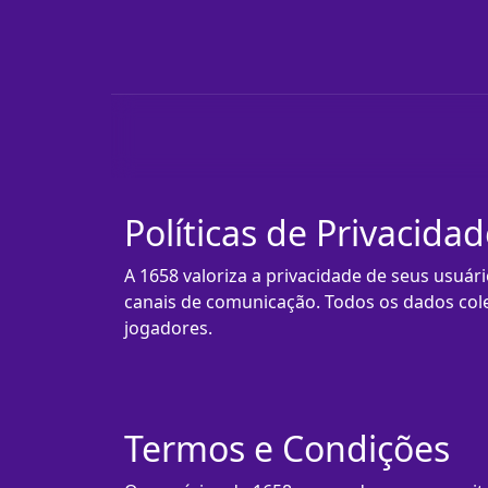
Políticas de Privacida
A 1658 valoriza a privacidade de seus usuá
canais de comunicação. Todos os dados cole
jogadores.
Termos e Condições