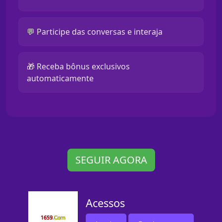
💬 Participe das conversas e interaja
🎁 Receba bônus exclusivos
automaticamente
SEGUIR AGORA
Acessos