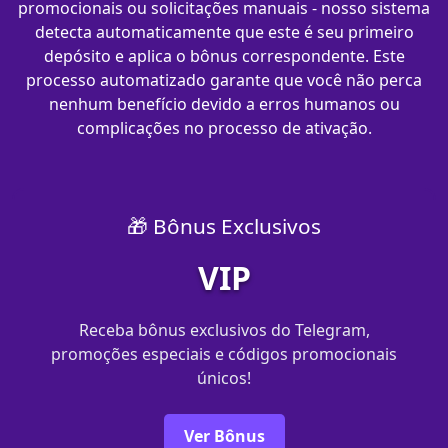
promocionais ou solicitações manuais - nosso sistema
detecta automaticamente que este é seu primeiro
depósito e aplica o bônus correspondente. Este
processo automatizado garante que você não perca
nenhum benefício devido a erros humanos ou
complicações no processo de ativação.
🎁 Bônus Exclusivos
VIP
Receba bônus exclusivos do Telegram,
promoções especiais e códigos promocionais
únicos!
Ver Bônus