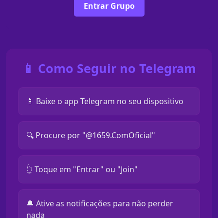
Entrar Grupo
📱 Como Seguir no Telegram
📱 Baixe o app Telegram no seu dispositivo
🔍 Procure por "@1659.ComOficial"
👆 Toque em "Entrar" ou "Join"
🔔 Ative as notificações para não perder
nada