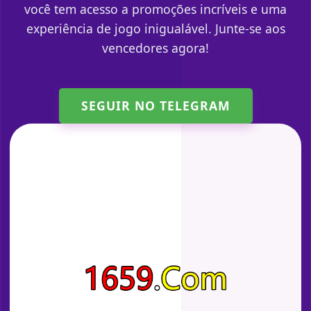
você tem acesso a promoções incríveis e uma
experiência de jogo inigualável. Junte-se aos
vencedores agora!
SEGUIR NO TELEGRAM