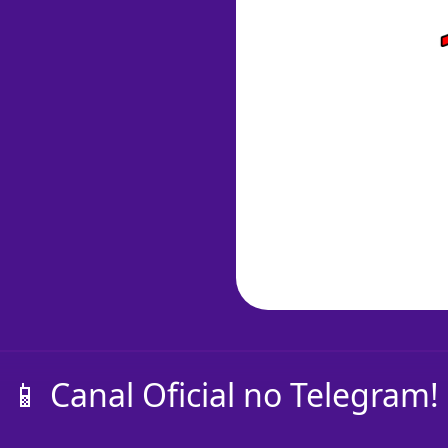
📱 Canal Oficial no Telegram!