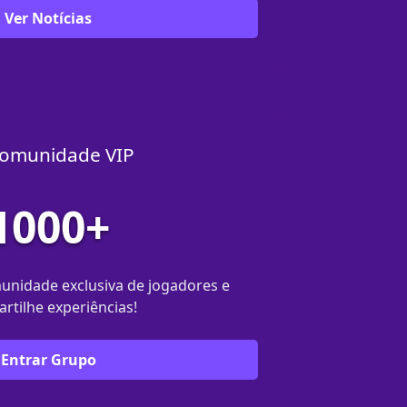
Ver Notícias
Comunidade VIP
1000+
unidade exclusiva de jogadores e
rtilhe experiências!
Entrar Grupo