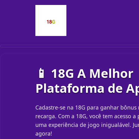
📱 18G A Melhor
Plataforma de A
Cadastre-se na 18G para ganhar bônus 
recarga. Com a 18G, você tem acesso a 
uma experiência de jogo inigualável. J
agora!