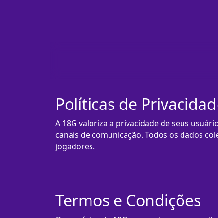
Políticas de Privacida
A 18G valoriza a privacidade de seus usuár
canais de comunicação. Todos os dados cole
jogadores.
Termos e Condições