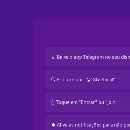
📱 Baixe o app Telegram no seu disp
🔍 Procure por "@18GOficial"
👆 Toque em "Entrar" ou "Join"
🔔 Ative as notificações para não p