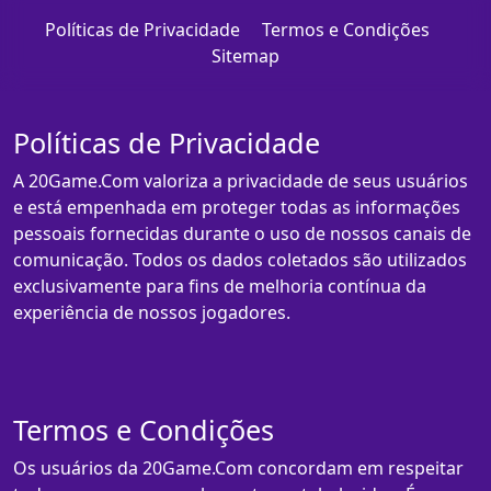
Políticas de Privacidade
Termos e Condições
Sitemap
Políticas de Privacidade
A 20Game.Com valoriza a privacidade de seus usuários
e está empenhada em proteger todas as informações
pessoais fornecidas durante o uso de nossos canais de
comunicação. Todos os dados coletados são utilizados
exclusivamente para fins de melhoria contínua da
experiência de nossos jogadores.
Termos e Condições
Os usuários da 20Game.Com concordam em respeitar