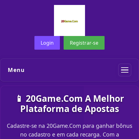
Login
Registrar-se
Menu
📱 20Game.Com A Melhor
Plataforma de Apostas
Cadastre-se na 20Game.Com para ganhar bônus
no cadastro e em cada recarga. Com a