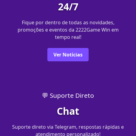
24/7
Fique por dentro de todas as novidades,
promoções e eventos da 2222Game Win em
tempo real!
Ver Notícias
💬 Suporte Direto
Chat
Suporte direto via Telegram, respostas rápidas e
atendimento personalizado!