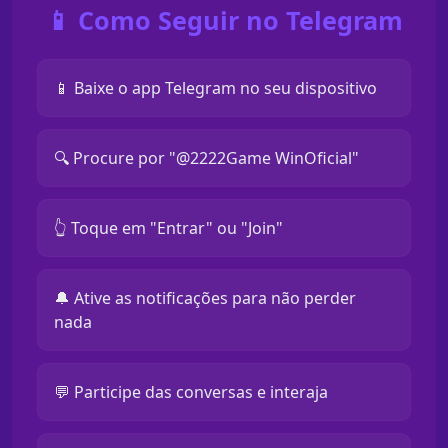
📱 Como Seguir no Telegram
📱 Baixe o app Telegram no seu dispositivo
🔍 Procure por "@2222Game WinOficial"
👆 Toque em "Entrar" ou "Join"
🔔 Ative as notificações para não perder
nada
💬 Participe das conversas e interaja