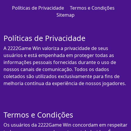
Políticas de Privacidade
Termos e Condições
Sitemap
Políticas de Privacidade
A 2222Game Win valoriza a privacidade de seus
usuários e está empenhada em proteger todas as
informações pessoais fornecidas durante o uso de
nossos canais de comunicação. Todos os dados
coletados são utilizados exclusivamente para fins de
melhoria contínua da experiência de nossos jogadores.
Termos e Condições
Os usuários da 2222Game Win concordam em respeitar