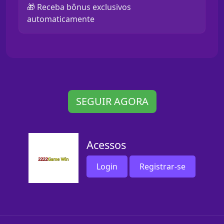
🎁 Receba bônus exclusivos
automaticamente
SEGUIR AGORA
Acessos
Login
Registrar-se