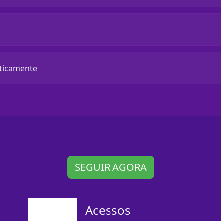
a
aticamente
SEGUIR AGORA
Acessos