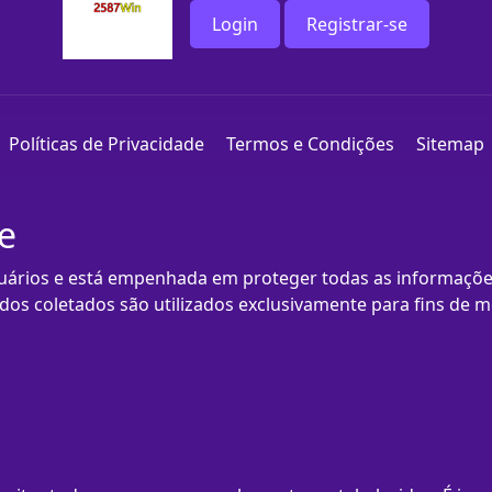
Login
Registrar-se
Políticas de Privacidade
Termos e Condições
Sitemap
de
suários e está empenhada em proteger todas as informaçõe
os coletados são utilizados exclusivamente para fins de m