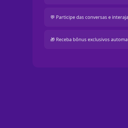
💬 Participe das conversas e interaj
🎁 Receba bônus exclusivos autom