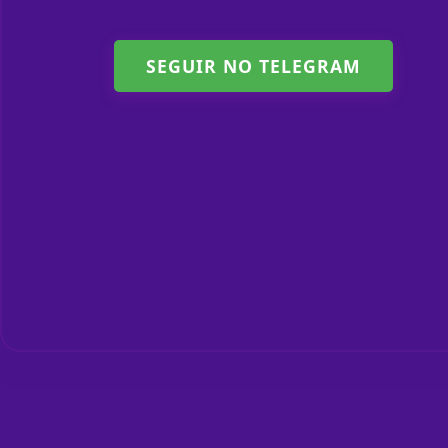
SEGUIR NO TELEGRAM