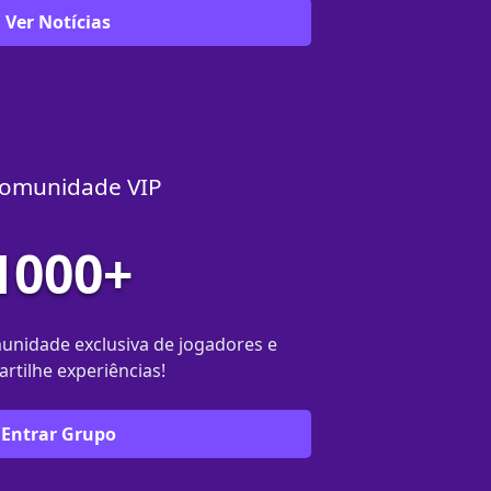
Ver Notícias
Comunidade VIP
1000+
unidade exclusiva de jogadores e
rtilhe experiências!
Entrar Grupo