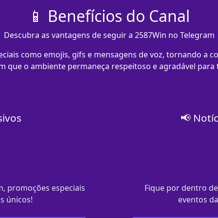
📱 Benefícios do Canal
Descubra as vantagens de seguir a 2587Win no Telegram
eciais como emojis, gifs e mensagens de voz, tornando a co
 que o ambiente permaneça respeitoso e agradável para to
sivos
📢 Notí
m, promoções especiais
Fique por dentro d
s únicos!
eventos da