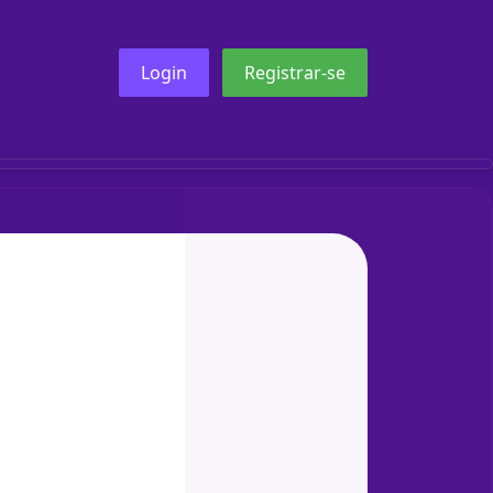
Login
Registrar-se