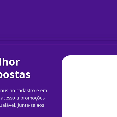
lhor
postas
nus no cadastro e em
 acesso a promoções
ualável. Junte-se aos