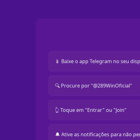
📱 Baixe o app Telegram no seu disp
🔍 Procure por "@289WinOficial"
👆 Toque em "Entrar" ou "Join"
🔔 Ative as notificações para não p