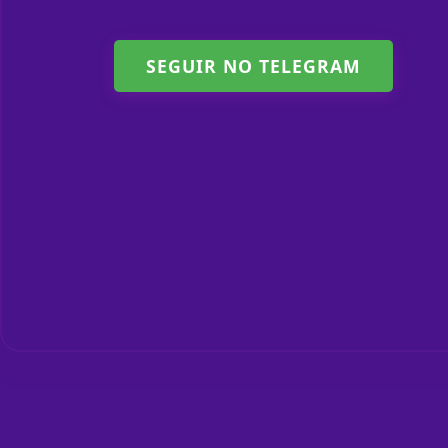
SEGUIR NO TELEGRAM