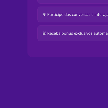
💬 Participe das conversas e interaj
🎁 Receba bônus exclusivos autom