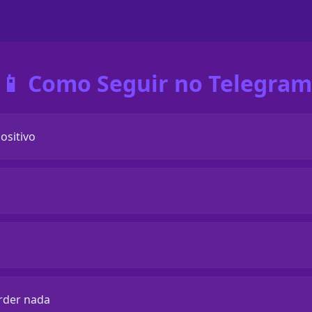
📱 Como Seguir no Telegram
ositivo
erder nada