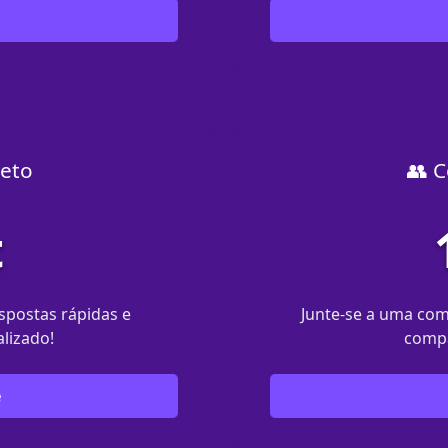
reto
👥 
t
espostas rápidas e
Junte-se a uma com
lizado!
compa
e