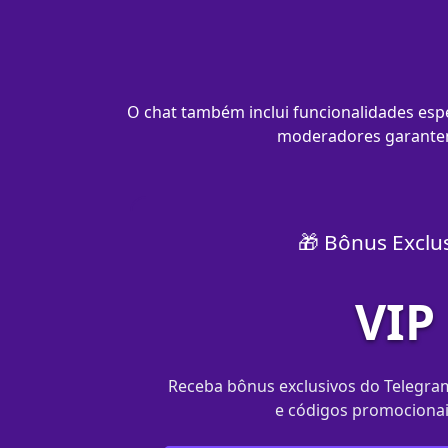
O chat também inclui funcionalidades esp
moderadores garantem
🎁 Bônus Exclu
VIP
Receba bônus exclusivos do Telegra
e códigos promocionai