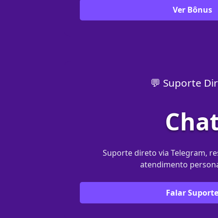
Ver Bônus
💬 Suporte Di
Cha
Suporte direto via Telegram, r
atendimento persona
Falar Suport