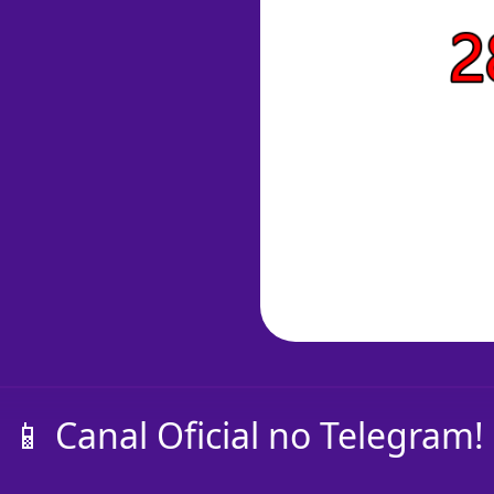
📱 Canal Oficial no Telegram!