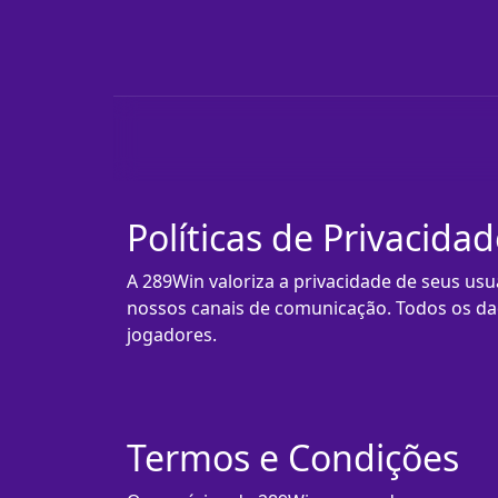
Políticas de Privacida
A 289Win valoriza a privacidade de seus us
nossos canais de comunicação. Todos os dad
jogadores.
Termos e Condições