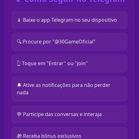
📱 Baixe o app Telegram no seu dispositivo
🔍 Procure por "@30GameOficial"
👆 Toque em "Entrar" ou "Join"
🔔 Ative as notificações para não perder
nada
💬 Participe das conversas e interaja
🎁 Receba bônus exclusivos