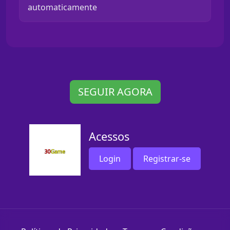
automaticamente
SEGUIR AGORA
Acessos
Login
Registrar-se