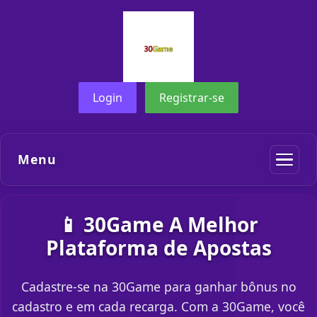
Login
Registrar-se
Menu
📱 30Game A Melhor
Plataforma de Apostas
Cadastre-se na 30Game para ganhar bônus no
cadastro e em cada recarga. Com a 30Game, você