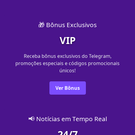
🎁 Bônus Exclusivos
VIP
Receba bônus exclusivos do Telegram,
promoções especiais e códigos promocionais
únicos!
Ver Bônus
📢 Notícias em Tempo Real
24/7