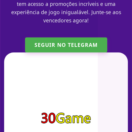
tem acesso a promoções incríveis e uma
experiência de jogo inigualável. Junte-se aos
vencedores agora!
SEGUIR NO TELEGRAM