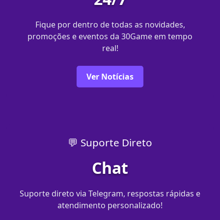
Fique por dentro de todas as novidades,
promoções e eventos da 30Game em tempo
real!
Ver Notícias
💬 Suporte Direto
Chat
Suporte direto via Telegram, respostas rápidas e
atendimento personalizado!