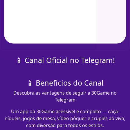
📱 Canal Oficial no Telegram!
📱 Benefícios do Canal
Descubra as vantagens de seguir a 30Game no
Telegram
Um app da 30Game acessível e completo — caça-
níqueis, jogos de mesa, vídeo pôquer e crupiês ao vivo,
com diversão para todos os estilos.