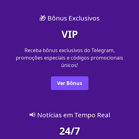
🎁 Bônus Exclusivos
VIP
Receba bônus exclusivos do Telegram,
promoções especiais e códigos promocionais
únicos!
Ver Bônus
📢 Notícias em Tempo Real
24/7