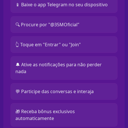
📱 Baixe o app Telegram no seu dispositivo
🔍 Procure por "@35MOficial"
👆 Toque em "Entrar" ou "Join"
🔔 Ative as notificações para não perder
nada
💬 Participe das conversas e interaja
🎁 Receba bônus exclusivos
automaticamente