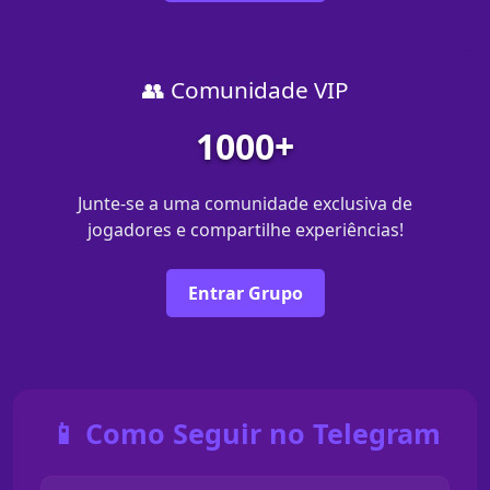
👥 Comunidade VIP
1000+
Junte-se a uma comunidade exclusiva de
jogadores e compartilhe experiências!
Entrar Grupo
📱 Como Seguir no Telegram