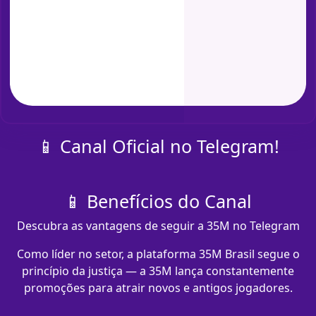
📱 Canal Oficial no Telegram!
📱 Benefícios do Canal
Descubra as vantagens de seguir a 35M no Telegram
Como líder no setor, a plataforma 35M Brasil segue o
princípio da justiça — a 35M lança constantemente
promoções para atrair novos e antigos jogadores.