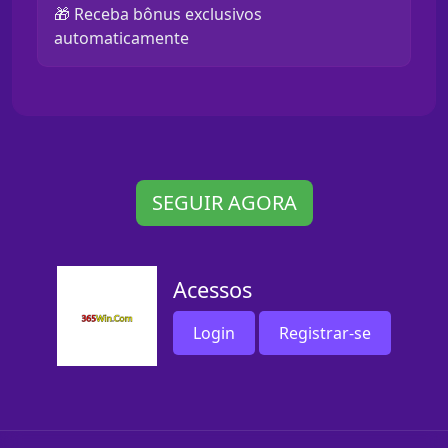
🎁 Receba bônus exclusivos
automaticamente
SEGUIR AGORA
Acessos
Login
Registrar-se