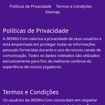
Políticas de Privacidade
Termos e Condições
Sitemap
Políticas de Privacidade
A 365Win.Com valoriza a privacidade de seus usuários e
está empenhada em proteger todas as informações
pessoais fornecidas durante o uso de nossos canais de
comunicação. Todos os dados coletados são utilizados
exclusivamente para fins de melhoria contínua da
experiência de nossos jogadores.
Termos e Condições
Os usuários da 365Win.Com concordam em respeitar