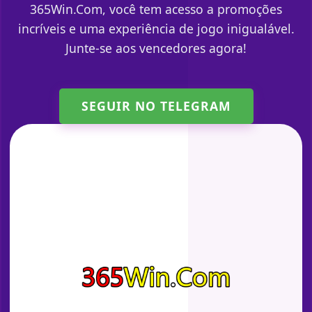
365Win.Com, você tem acesso a promoções
incríveis e uma experiência de jogo inigualável.
Junte-se aos vencedores agora!
SEGUIR NO TELEGRAM