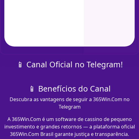
📱 Canal Oficial no Telegram!
📱 Benefícios do Canal
Descubra as vantagens de seguir a 365Win.Com no
Telegram
A 365Win.Com é um software de cassino de pequeno
investimento e grandes retornos — a plataforma oficial
365Win.Com Brasil garante justiça e transparência.