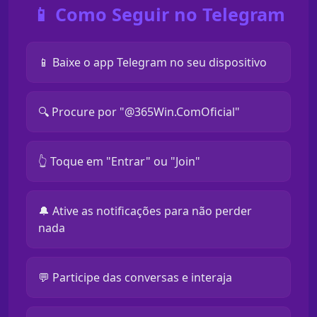
📱 Como Seguir no Telegram
📱 Baixe o app Telegram no seu dispositivo
🔍 Procure por "@365Win.ComOficial"
👆 Toque em "Entrar" ou "Join"
🔔 Ative as notificações para não perder
nada
💬 Participe das conversas e interaja