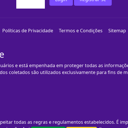
Políticas de Privacidade
Termos e Condições
Sitemap
de
usuários e está empenhada em proteger todas as informaçõe
os coletados são utilizados exclusivamente para fins de m
itar todas as regras e regulamentos estabelecidos. É imp