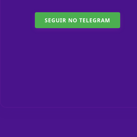
SEGUIR NO TELEGRAM