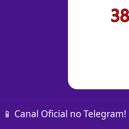
📱 Canal Oficial no Telegram!