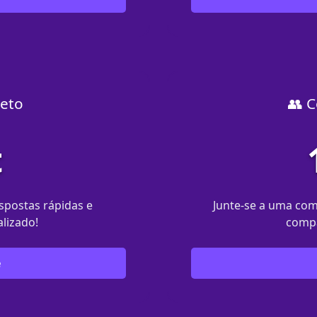
reto
👥 
t
espostas rápidas e
Junte-se a uma com
lizado!
compa
e