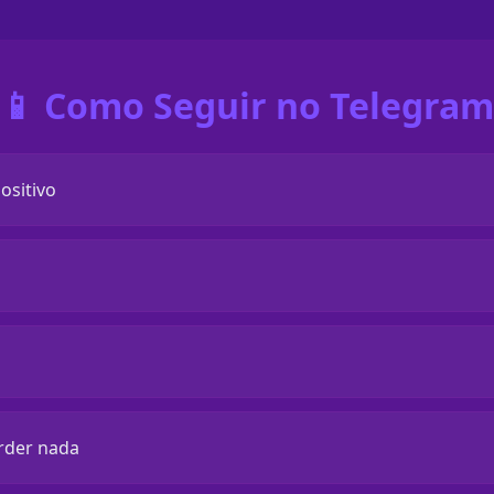
📱 Como Seguir no Telegram
ositivo
erder nada