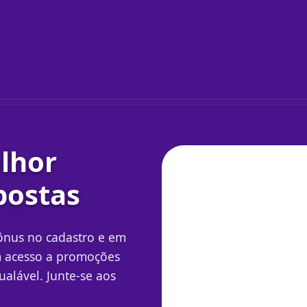
lhor
postas
ônus no cadastro e em
m acesso a promoções
ualável. Junte-se aos