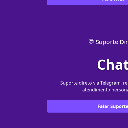
💬 Suporte Di
Cha
Suporte direto via Telegram, r
atendimento persona
Falar Suport