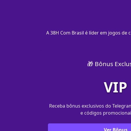
A 38H Com Brasil é líder em jogos de
🎁 Bônus Exclu
VIP
Receba bônus exclusivos do Telegra
e códigos promocionai
Ver Bônus