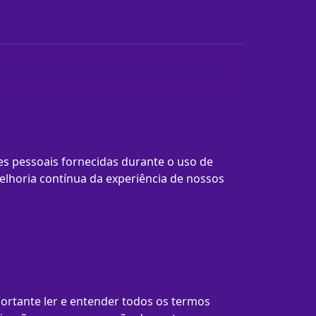
s pessoais fornecidas durante o uso de
elhoria contínua da experiência de nossos
ortante ler e entender todos os termos