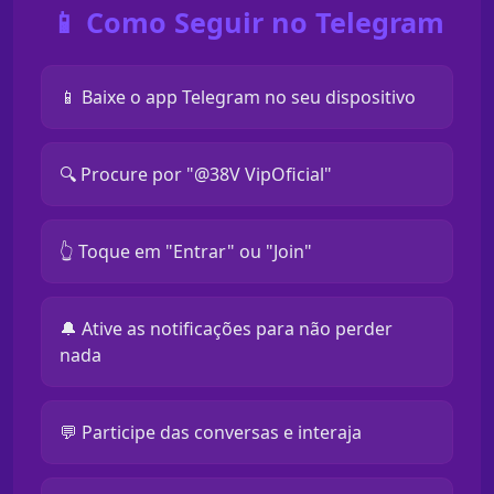
📱 Como Seguir no Telegram
📱 Baixe o app Telegram no seu dispositivo
🔍 Procure por "@38V VipOficial"
👆 Toque em "Entrar" ou "Join"
🔔 Ative as notificações para não perder
nada
💬 Participe das conversas e interaja