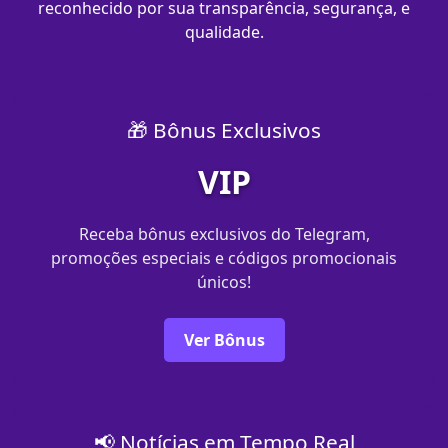
reconhecido por sua transparência, segurança, e
qualidade.
🎁 Bônus Exclusivos
VIP
Receba bônus exclusivos do Telegram,
promoções especiais e códigos promocionais
únicos!
Ver Bônus
📢 Notícias em Tempo Real