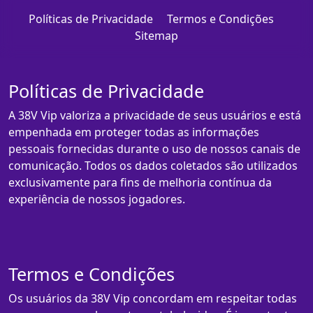
Políticas de Privacidade
Termos e Condições
Sitemap
Políticas de Privacidade
A 38V Vip valoriza a privacidade de seus usuários e está
empenhada em proteger todas as informações
pessoais fornecidas durante o uso de nossos canais de
comunicação. Todos os dados coletados são utilizados
exclusivamente para fins de melhoria contínua da
experiência de nossos jogadores.
Termos e Condições
Os usuários da 38V Vip concordam em respeitar todas