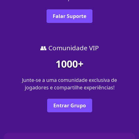
Falar Suporte
👥 Comunidade VIP
1000+
Junte-se a uma comunidade exclusiva de
jogadores e compartilhe experiências!
Entrar Grupo