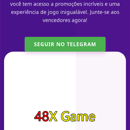
você tem acesso a promoções incríveis e uma
experiência de jogo inigualável. Junte-se aos
vencedores agora!
SEGUIR NO TELEGRAM