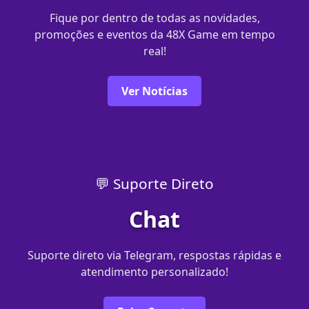
Fique por dentro de todas as novidades,
promoções e eventos da 48X Game em tempo
real!
Ver Notícias
💬 Suporte Direto
Chat
Suporte direto via Telegram, respostas rápidas e
atendimento personalizado!