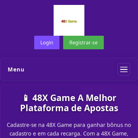
Login
Registrar-se
Menu
📱 48X Game A Melhor
Plataforma de Apostas
Cadastre-se na 48X Game para ganhar bônus no
cadastro e em cada recarga. Com a 48X Game,