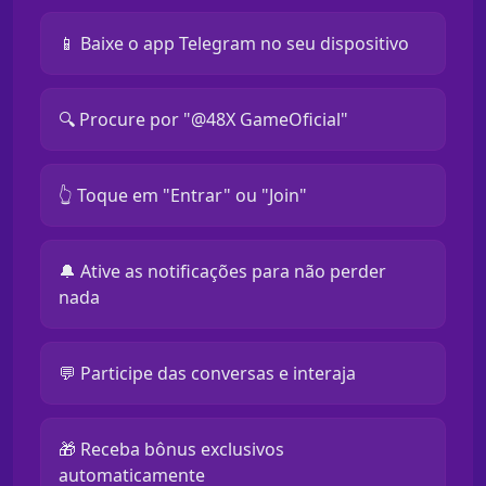
📱 Baixe o app Telegram no seu dispositivo
🔍 Procure por "@48X GameOficial"
👆 Toque em "Entrar" ou "Join"
🔔 Ative as notificações para não perder
nada
💬 Participe das conversas e interaja
🎁 Receba bônus exclusivos
automaticamente