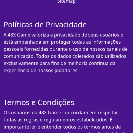
Sitemap
Políticas de Privacidade
A 48X Game valoriza a privacidade de seus usuários e
está empenhada em proteger todas as informações
pessoais fornecidas durante o uso de nossos canais de
comunicação. Todos os dados coletados são utilizados
exclusivamente para fins de melhoria contínua da
experiência de nossos jogadores.
Termos e Condições
Os usuários da 48X Game concordam em respeitar
todas as regras e regulamentos estabelecidos. É
importante ler e entender todos os termos antes de