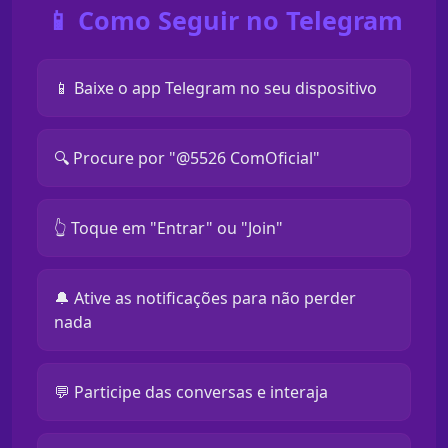
📱 Como Seguir no Telegram
📱 Baixe o app Telegram no seu dispositivo
🔍 Procure por "@5526 ComOficial"
👆 Toque em "Entrar" ou "Join"
🔔 Ative as notificações para não perder
nada
💬 Participe das conversas e interaja