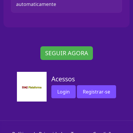
automaticamente
SEGUIR AGORA
Acessos
Login
Registrar-se