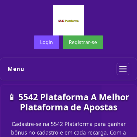
Login
Registrar-se
Menu
📱 5542 Plataforma A Melhor
Plataforma de Apostas
Cadastre-se na 5542 Plataforma para ganhar
bônus no cadastro e em cada recarga. Com a