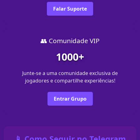
Falar Suporte
👥 Comunidade VIP
1000+
Junte-se a uma comunidade exclusiva de
jogadores e compartilhe experiências!
Entrar Grupo
📱 Como Seguir no Telegram