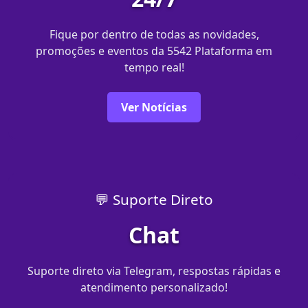
Fique por dentro de todas as novidades,
promoções e eventos da 5542 Plataforma em
tempo real!
Ver Notícias
💬 Suporte Direto
Chat
Suporte direto via Telegram, respostas rápidas e
atendimento personalizado!