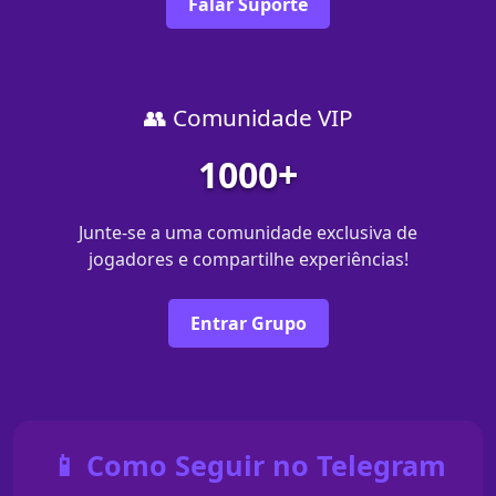
Falar Suporte
👥 Comunidade VIP
1000+
Junte-se a uma comunidade exclusiva de
jogadores e compartilhe experiências!
Entrar Grupo
📱 Como Seguir no Telegram