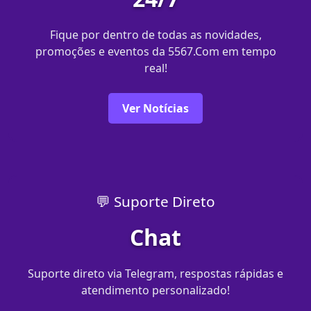
Fique por dentro de todas as novidades,
promoções e eventos da 5567.Com em tempo
real!
Ver Notícias
💬 Suporte Direto
Chat
Suporte direto via Telegram, respostas rápidas e
atendimento personalizado!