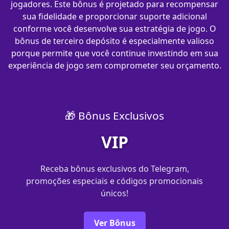
jogadores. Este bônus é projetado para recompensar
sua fidelidade e proporcionar suporte adicional
conforme você desenvolve sua estratégia de jogo. O
bônus de terceiro depósito é especialmente valioso
porque permite que você continue investindo em sua
experiência de jogo sem comprometer seu orçamento.
🎁 Bônus Exclusivos
VIP
Receba bônus exclusivos do Telegram,
promoções especiais e códigos promocionais
únicos!
Ver Bônus