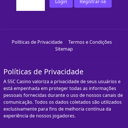
Login
Registrar-se
Políticas de Privacidade
Termos e Condições
Sitemap
Políticas de Privacidade
A 55C Casino valoriza a privacidade de seus usuários e
está empenhada em proteger todas as informações
pessoais fornecidas durante o uso de nossos canais de
comunicação. Todos os dados coletados são utilizados
exclusivamente para fins de melhoria contínua da
experiência de nossos jogadores.