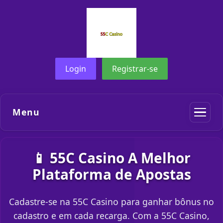
Login
Registrar-se
Menu
📱 55C Casino A Melhor
Plataforma de Apostas
Cadastre-se na 55C Casino para ganhar bônus no
cadastro e em cada recarga. Com a 55C Casino,