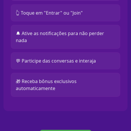
👆 Toque em "Entrar" ou "Join"
🔔 Ative as notificações para não perder
nada
💬 Participe das conversas e interaja
🎁 Receba bônus exclusivos
automaticamente