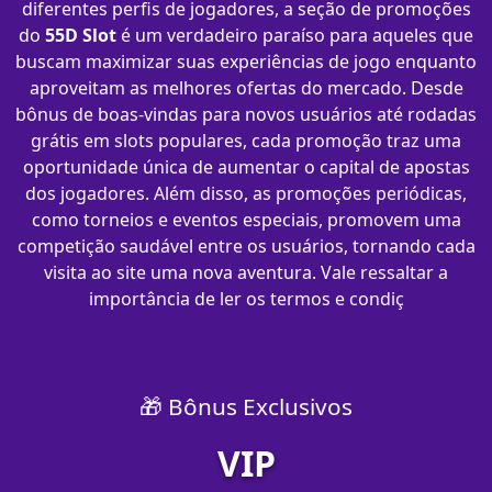
diferentes perfis de jogadores, a seção de promoções
do
55D Slot
é um verdadeiro paraíso para aqueles que
buscam maximizar suas experiências de jogo enquanto
aproveitam as melhores ofertas do mercado. Desde
bônus de boas-vindas para novos usuários até rodadas
grátis em slots populares, cada promoção traz uma
oportunidade única de aumentar o capital de apostas
dos jogadores. Além disso, as promoções periódicas,
como torneios e eventos especiais, promovem uma
competição saudável entre os usuários, tornando cada
visita ao site uma nova aventura. Vale ressaltar a
importância de ler os termos e condiç
🎁 Bônus Exclusivos
VIP