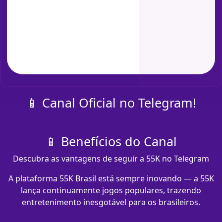
📱 Canal Oficial no Telegram!
📱 Benefícios do Canal
Descubra as vantagens de seguir a 55K no Telegram
A plataforma 55K Brasil está sempre inovando — a 55K
lança continuamente jogos populares, trazendo
entretenimento inesgotável para os brasileiros.