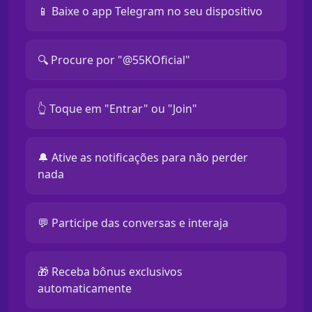
📱 Baixe o app Telegram no seu dispositivo
🔍 Procure por "@55KOficial"
👆 Toque em "Entrar" ou "Join"
🔔 Ative as notificações para não perder
nada
💬 Participe das conversas e interaja
🎁 Receba bônus exclusivos
automaticamente