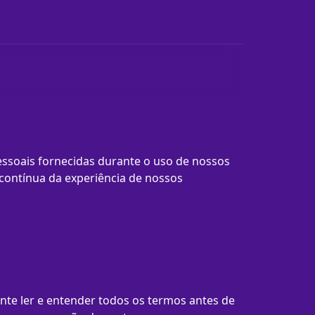
essoais fornecidas durante o uso de nossos
 contínua da experiência de nossos
nte ler e entender todos os termos antes de