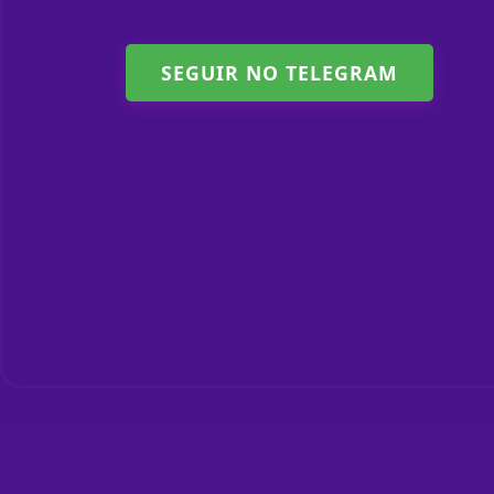
SEGUIR NO TELEGRAM