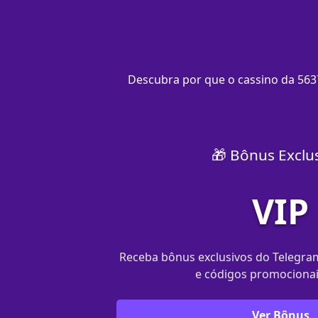
Descubra por que o cassino da 5637
🎁 Bônus Exclu
VIP
Receba bônus exclusivos do Telegra
e códigos promocionai
Ver Bônus