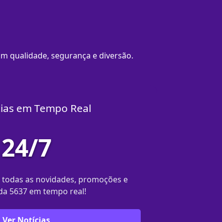
am qualidade, segurança e diversão.
cias em Tempo Real
24/7
e todas as novidades, promoções e
da 5637 em tempo real!
Ver Notícias