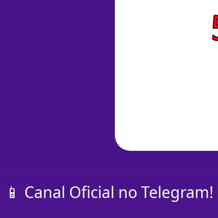
📱 Canal Oficial no Telegram!