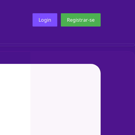
Login
Registrar-se