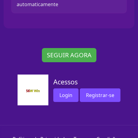
automaticamente
SEGUIR AGORA
Acessos
Login
Registrar-se