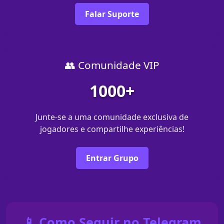
Falar Suporte
👥 Comunidade VIP
1000+
Junte-se a uma comunidade exclusiva de
jogadores e compartilhe experiências!
Entrar Grupo
📱 Como Seguir no Telegram