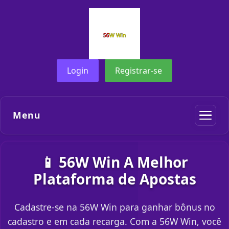
Login
Registrar-se
Menu
📱 56W Win A Melhor
Plataforma de Apostas
Cadastre-se na 56W Win para ganhar bônus no
cadastro e em cada recarga. Com a 56W Win, você