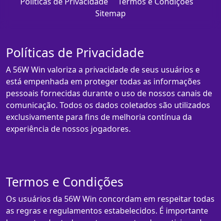
Políticas de Privacidade
Termos e Condições
Sitemap
Políticas de Privacidade
A 56W Win valoriza a privacidade de seus usuários e
está empenhada em proteger todas as informações
pessoais fornecidas durante o uso de nossos canais de
comunicação. Todos os dados coletados são utilizados
exclusivamente para fins de melhoria contínua da
experiência de nossos jogadores.
Termos e Condições
Os usuários da 56W Win concordam em respeitar todas
as regras e regulamentos estabelecidos. É importante