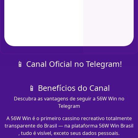
📱 Canal Oficial no Telegram!
📱 Benefícios do Canal
Descubra as vantagens de seguir a 56W Win no
Telegram
A 56W Win é o primeiro cassino recreativo totalmente
transparente do Brasil — na plataforma 56W Win Brasil
, tudo é visível, exceto seus dados pessoais.