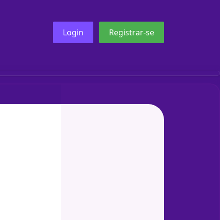
Login
Registrar-se