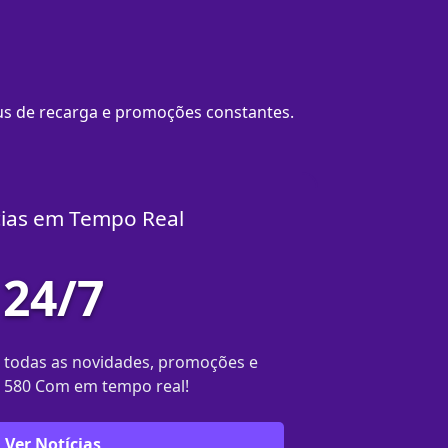
nus de recarga e promoções constantes.
cias em Tempo Real
24/7
e todas as novidades, promoções e
 580 Com em tempo real!
Ver Notícias