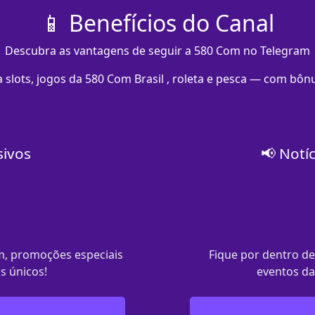
📱 Benefícios do Canal
Descubra as vantagens de seguir a 580 Com no Telegram
 slots, jogos da 580 Com Brasil , roleta e pesca — com bô
sivos
📢 Notí
m, promoções especiais
Fique por dentro d
s únicos!
eventos da