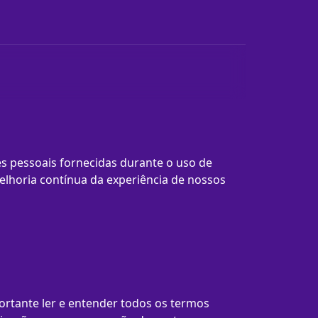
s pessoais fornecidas durante o uso de
elhoria contínua da experiência de nossos
rtante ler e entender todos os termos