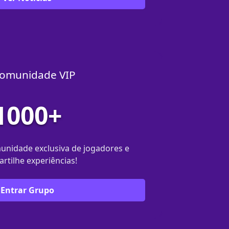
Comunidade VIP
1000+
unidade exclusiva de jogadores e
rtilhe experiências!
Entrar Grupo