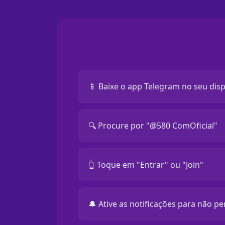
📱 Baixe o app Telegram no seu disp
🔍 Procure por "@580 ComOficial"
👆 Toque em "Entrar" ou "Join"
🔔 Ative as notificações para não p