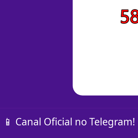
📱 Canal Oficial no Telegram!