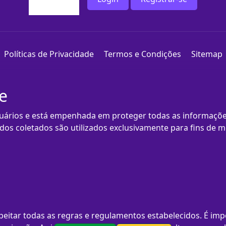
Políticas de Privacidade
Termos e Condições
Sitemap
de
suários e está empenhada em proteger todas as informaçõe
os coletados são utilizados exclusivamente para fins de m
itar todas as regras e regulamentos estabelecidos. É impo