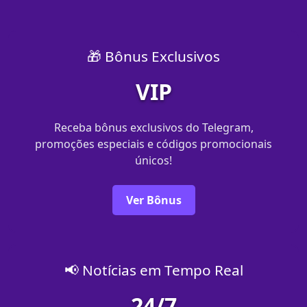
🎁 Bônus Exclusivos
VIP
Receba bônus exclusivos do Telegram,
promoções especiais e códigos promocionais
únicos!
Ver Bônus
📢 Notícias em Tempo Real
24/7