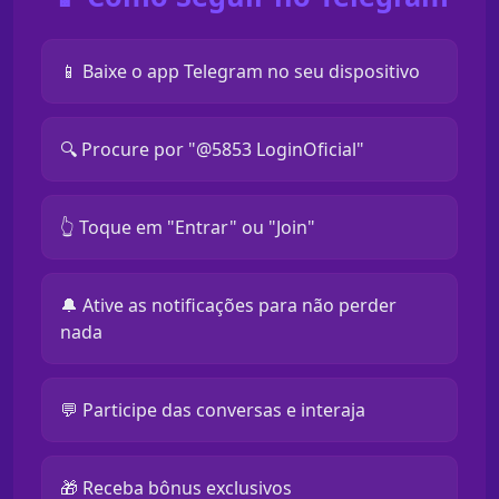
📱 Baixe o app Telegram no seu dispositivo
🔍 Procure por "@5853 LoginOficial"
👆 Toque em "Entrar" ou "Join"
🔔 Ative as notificações para não perder
nada
💬 Participe das conversas e interaja
🎁 Receba bônus exclusivos