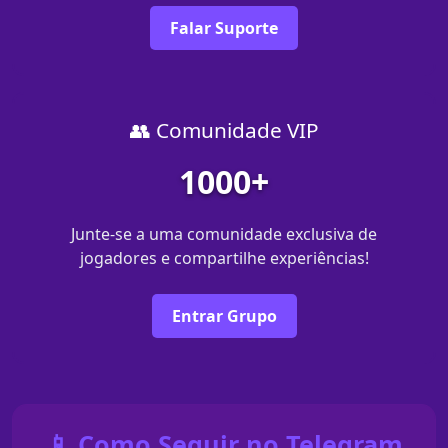
Falar Suporte
👥 Comunidade VIP
1000+
Junte-se a uma comunidade exclusiva de
jogadores e compartilhe experiências!
Entrar Grupo
📱 Como Seguir no Telegram