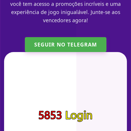
você tem acesso a promoções incríveis e uma
experiência de jogo inigualável. Junte-se aos
vencedores agora!
SEGUIR NO TELEGRAM