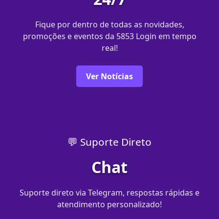
Fique por dentro de todas as novidades,
promoções e eventos da 5853 Login em tempo
real!
Ver Notícias
💬 Suporte Direto
Chat
Suporte direto via Telegram, respostas rápidas e
atendimento personalizado!