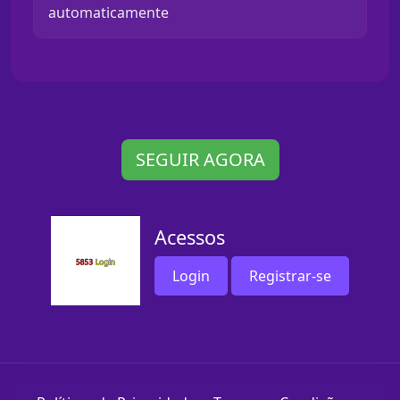
automaticamente
SEGUIR AGORA
Acessos
Login
Registrar-se