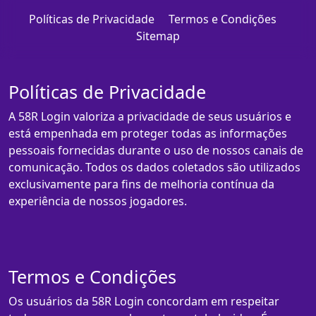
Políticas de Privacidade
Termos e Condições
Sitemap
Políticas de Privacidade
A 58R Login valoriza a privacidade de seus usuários e
está empenhada em proteger todas as informações
pessoais fornecidas durante o uso de nossos canais de
comunicação. Todos os dados coletados são utilizados
exclusivamente para fins de melhoria contínua da
experiência de nossos jogadores.
Termos e Condições
Os usuários da 58R Login concordam em respeitar