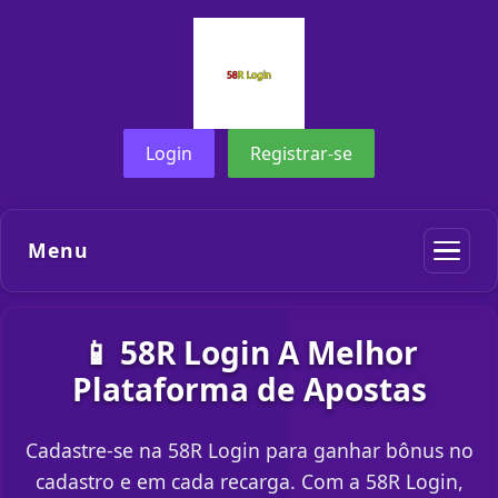
Login
Registrar-se
Menu
📱 58R Login A Melhor
Plataforma de Apostas
Cadastre-se na 58R Login para ganhar bônus no
cadastro e em cada recarga. Com a 58R Login,