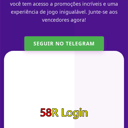
você tem acesso a promoções incríveis e uma
experiência de jogo inigualável. Junte-se aos
vencedores agora!
SEGUIR NO TELEGRAM