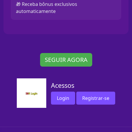
🎁 Receba bônus exclusivos
automaticamente
SEGUIR AGORA
Acessos
Login
Registrar-se