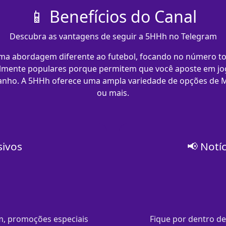
📱 Benefícios do Canal
Descubra as vantagens de seguir a 5HHh no Telegram
a abordagem diferente ao futebol, focando no número tot
ecialmente populares porque permitem que você aposte em 
nho. A 5HHh oferece uma ampla variedade de opções de Mai
ou mais.
sivos
📢 Notí
m, promoções especiais
Fique por dentro d