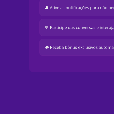
🔔 Ative as notificações para não p
💬 Participe das conversas e interaj
🎁 Receba bônus exclusivos autom