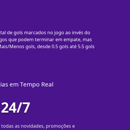
al de gols marcados no jogo ao invés do
jogos que podem terminar em empate, mas
s/Menos gols, desde 0.5 gols até 5.5 gols
cias em Tempo Real
24/7
e todas as novidades, promoções e