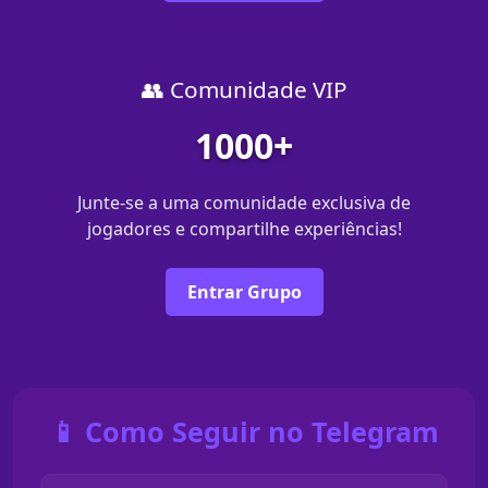
👥 Comunidade VIP
1000+
Junte-se a uma comunidade exclusiva de
jogadores e compartilhe experiências!
Entrar Grupo
📱 Como Seguir no Telegram