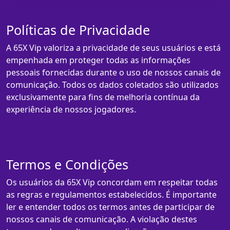
Políticas de Privacidade
A 65X Vip valoriza a privacidade de seus usuários e está
empenhada em proteger todas as informações
pessoais fornecidas durante o uso de nossos canais de
comunicação. Todos os dados coletados são utilizados
exclusivamente para fins de melhoria contínua da
experiência de nossos jogadores.
Termos e Condições
Os usuários da 65X Vip concordam em respeitar todas
as regras e regulamentos estabelecidos. É importante
ler e entender todos os termos antes de participar de
nossos canais de comunicação. A violação destes