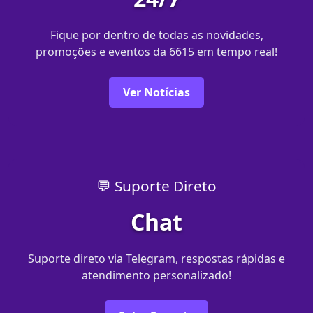
Fique por dentro de todas as novidades,
promoções e eventos da 6615 em tempo real!
Ver Notícias
💬 Suporte Direto
Chat
Suporte direto via Telegram, respostas rápidas e
atendimento personalizado!