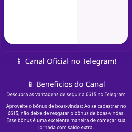
📱 Canal Oficial no Telegram!
📱 Benefícios do Canal
Descubra as vantagens de seguir a 6615 no Telegram
Aproveite o bônus de boas-vindas: Ao se cadastrar no
6615, não deixe de resgatar o bônus de boas-vindas.
Esse bônus é uma excelente maneira de começar sua
jornada com saldo extra.