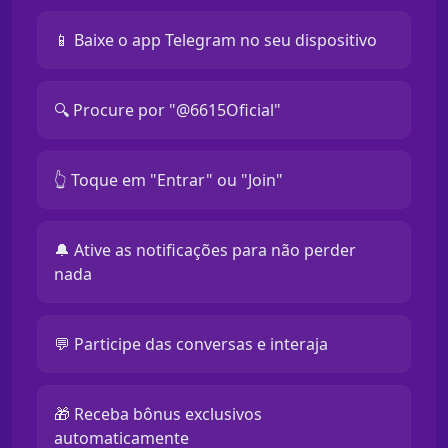
📱 Baixe o app Telegram no seu dispositivo
🔍 Procure por "@6615Oficial"
👆 Toque em "Entrar" ou "Join"
🔔 Ative as notificações para não perder
nada
💬 Participe das conversas e interaja
🎁 Receba bônus exclusivos
automaticamente