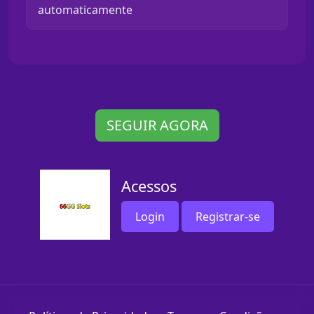
automaticamente
SEGUIR AGORA
Acessos
Login
Registrar-se