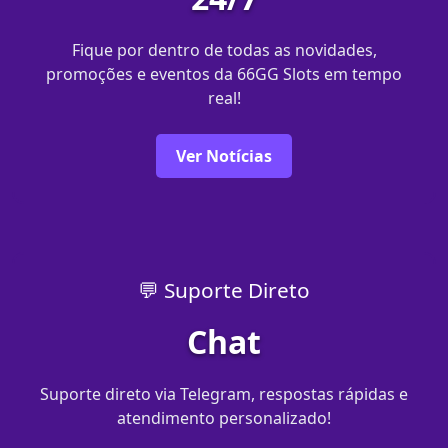
Fique por dentro de todas as novidades,
promoções e eventos da 66GG Slots em tempo
real!
Ver Notícias
💬 Suporte Direto
Chat
Suporte direto via Telegram, respostas rápidas e
atendimento personalizado!