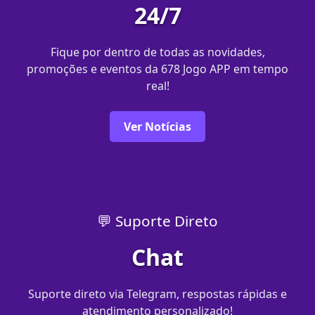
24/7
Fique por dentro de todas as novidades,
promoções e eventos da 678 Jogo APP em tempo
real!
Ver Notícias
💬 Suporte Direto
Chat
Suporte direto via Telegram, respostas rápidas e
atendimento personalizado!