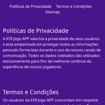
Políticas de Privacidade
Termos e Condições
Sitemap
Políticas de Privacidade
A 678 Jogo APP valoriza a privacidade de seus usuários
e está empenhada em proteger todas as informações
pessoais fornecidas durante o uso de nossos canais de
comunicação. Todos os dados coletados são utilizados
exclusivamente para fins de melhoria contínua da
experiência de nossos jogadores.
Termos e Condições
Os usuários da 678 Jogo APP concordam em respeitar