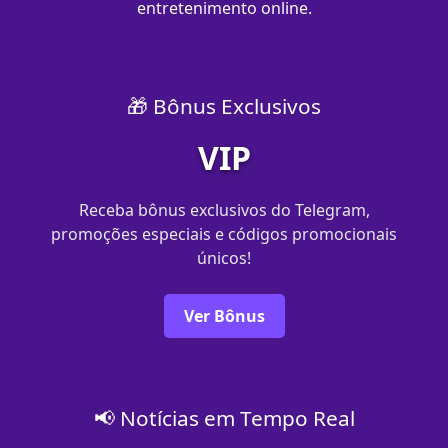
entretenimento online.
🎁 Bônus Exclusivos
VIP
Receba bônus exclusivos do Telegram,
promoções especiais e códigos promocionais
únicos!
Ver Bônus
📢 Notícias em Tempo Real