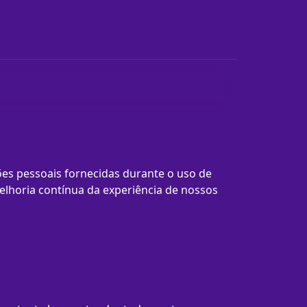
es pessoais fornecidas durante o uso de
elhoria contínua da experiência de nossos