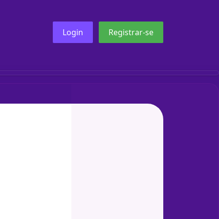
Login
Registrar-se