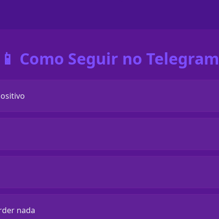
📱 Como Seguir no Telegram
ositivo
erder nada