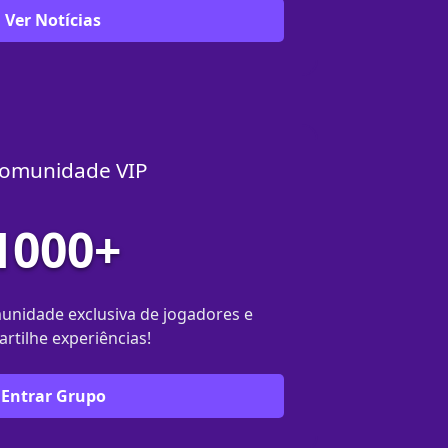
Ver Notícias
Comunidade VIP
1000+
unidade exclusiva de jogadores e
rtilhe experiências!
Entrar Grupo