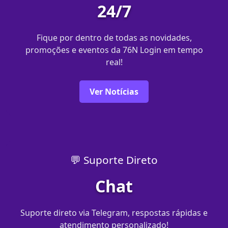
24/7
Fique por dentro de todas as novidades,
promoções e eventos da 76N Login em tempo
real!
Ver Notícias
💬 Suporte Direto
Chat
Suporte direto via Telegram, respostas rápidas e
atendimento personalizado!