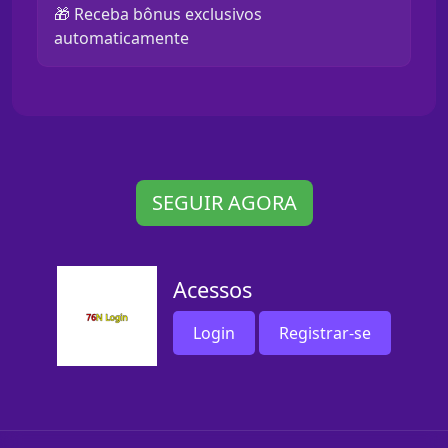
🎁 Receba bônus exclusivos
automaticamente
SEGUIR AGORA
Acessos
Login
Registrar-se