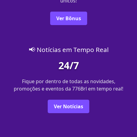
únicos!
Ver Bônus
📢 Notícias em Tempo Real
24/7
Fique por dentro de todas as novidades,
promoções e eventos da 776Brl em tempo real!
Ver Notícias