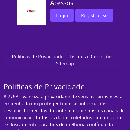
Acessos
Login
Registrar-se
Políticas de Privacidade
Termos e Condições
Sitemap
Políticas de Privacidade
A 776Brl valoriza a privacidade de seus usuários e está
empenhada em proteger todas as informações
pessoais fornecidas durante o uso de nossos canais de
comunicação. Todos os dados coletados são utilizados
exclusivamente para fins de melhoria contínua da