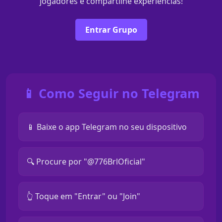
jogadores e compartilhe experiências!
Entrar Grupo
📱 Como Seguir no Telegram
📱 Baixe o app Telegram no seu dispositivo
🔍 Procure por "@776BrlOficial"
👆 Toque em "Entrar" ou "Join"