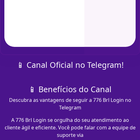
📱 Canal Oficial no Telegram!
📱 Benefícios do Canal
Descubra as vantagens de seguir a 776 Brl Login no
Telegram
A 776 Brl Login se orgulha do seu atendimento ao
cliente ágil e eficiente. Você pode falar com a equipe de
suporte via