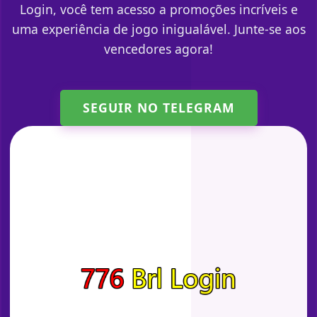
Login, você tem acesso a promoções incríveis e
uma experiência de jogo inigualável. Junte-se aos
vencedores agora!
SEGUIR NO TELEGRAM