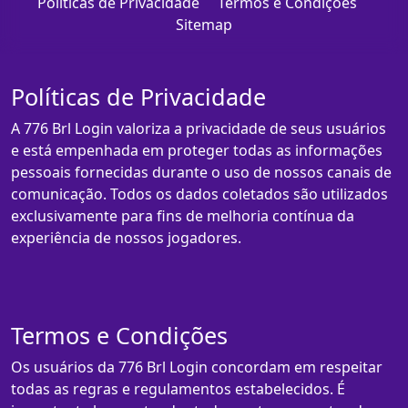
Políticas de Privacidade
Termos e Condições
Sitemap
Políticas de Privacidade
A 776 Brl Login valoriza a privacidade de seus usuários
e está empenhada em proteger todas as informações
pessoais fornecidas durante o uso de nossos canais de
comunicação. Todos os dados coletados são utilizados
exclusivamente para fins de melhoria contínua da
experiência de nossos jogadores.
Termos e Condições
Os usuários da 776 Brl Login concordam em respeitar
todas as regras e regulamentos estabelecidos. É