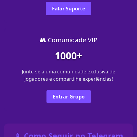
Falar Suporte
👥 Comunidade VIP
1000+
Junte-se a uma comunidade exclusiva de
jogadores e compartilhe experiências!
Entrar Grupo
📱 Como Seguir no Telegram