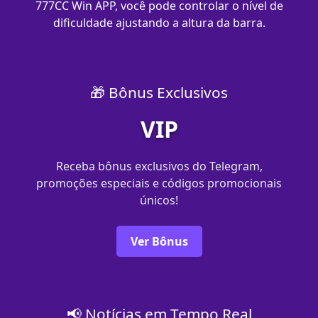
777CC Win APP, você pode controlar o nível de
dificuldade ajustando a altura da barra.
🎁 Bônus Exclusivos
VIP
Receba bônus exclusivos do Telegram,
promoções especiais e códigos promocionais
únicos!
Ver Bônus
📢 Notícias em Tempo Real