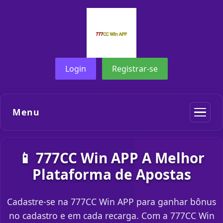
Login
Registrar-se
Menu
📱 777CC Win APP A Melhor
Plataforma de Apostas
Cadastre-se na 777CC Win APP para ganhar bônus
no cadastro e em cada recarga. Com a 777CC Win