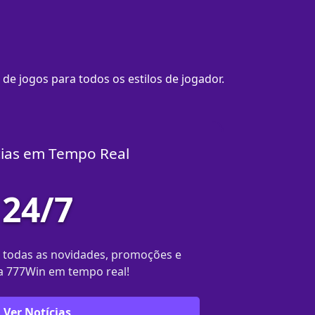
e jogos para todos os estilos de jogador.
cias em Tempo Real
24/7
e todas as novidades, promoções e
a 777Win em tempo real!
Ver Notícias