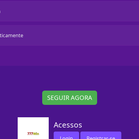
a
aticamente
SEGUIR AGORA
Acessos
Login
Registrar-se