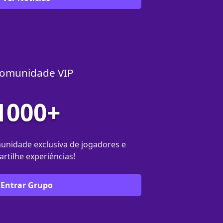
Comunidade VIP
1000+
unidade exclusiva de jogadores e
rtilhe experiências!
Entrar Grupo