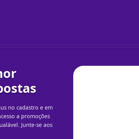
hor
postas
us no cadastro e em
acesso a promoções
ualável. Junte-se aos