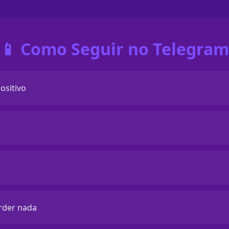
📱 Como Seguir no Telegram
ositivo
erder nada