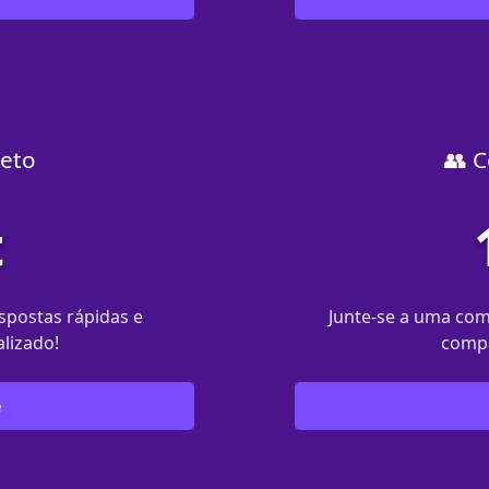
reto
👥 
t
espostas rápidas e
Junte-se a uma com
lizado!
compa
e