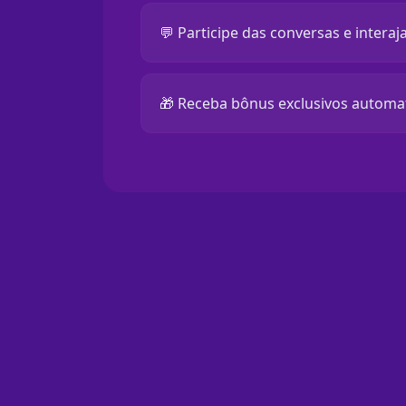
💬 Participe das conversas e interaj
🎁 Receba bônus exclusivos autom