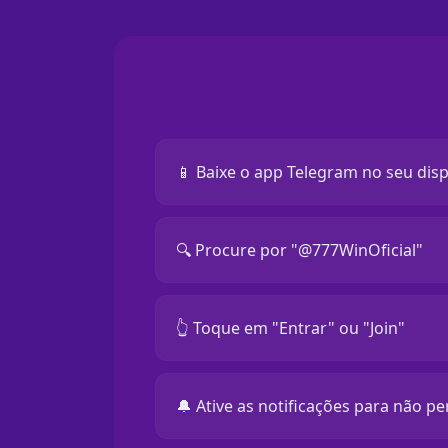
📱 Baixe o app Telegram no seu disp
🔍 Procure por "@777WinOficial"
👆 Toque em "Entrar" ou "Join"
🔔 Ative as notificações para não p