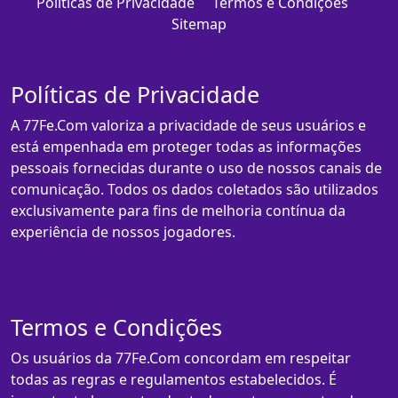
Políticas de Privacidade
Termos e Condições
Sitemap
Políticas de Privacidade
A 77Fe.Com valoriza a privacidade de seus usuários e
está empenhada em proteger todas as informações
pessoais fornecidas durante o uso de nossos canais de
comunicação. Todos os dados coletados são utilizados
exclusivamente para fins de melhoria contínua da
experiência de nossos jogadores.
Termos e Condições
Os usuários da 77Fe.Com concordam em respeitar
todas as regras e regulamentos estabelecidos. É