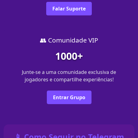
Falar Suporte
👥 Comunidade VIP
1000+
Junte-se a uma comunidade exclusiva de
jogadores e compartilhe experiências!
Entrar Grupo
📱 Como Seguir no Telegram