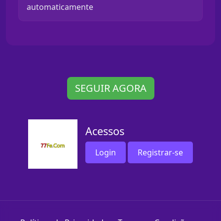
automaticamente
SEGUIR AGORA
Acessos
Login
Registrar-se