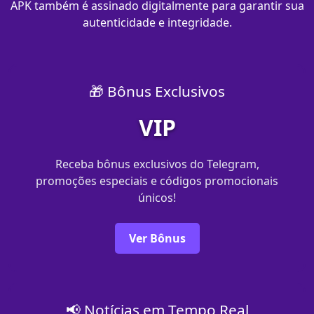
APK também é assinado digitalmente para garantir sua
autenticidade e integridade.
🎁 Bônus Exclusivos
VIP
Receba bônus exclusivos do Telegram,
promoções especiais e códigos promocionais
únicos!
Ver Bônus
📢 Notícias em Tempo Real