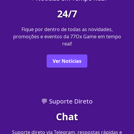
24/7
Fique por dentro de todas as novidades,
promoções e eventos da 77Ox Game em tempo
real!
Ver Notícias
💬 Suporte Direto
Chat
Suporte direto via Telegram, respostas rápidas e