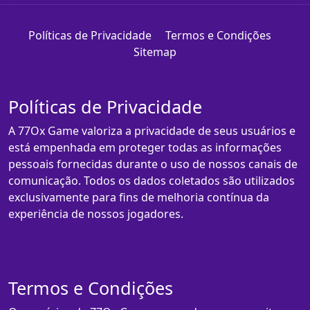
Políticas de Privacidade
Termos e Condições
Sitemap
Políticas de Privacidade
A 77Ox Game valoriza a privacidade de seus usuários e
está empenhada em proteger todas as informações
pessoais fornecidas durante o uso de nossos canais de
comunicação. Todos os dados coletados são utilizados
exclusivamente para fins de melhoria contínua da
experiência de nossos jogadores.
Termos e Condições