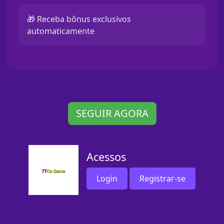
🎁 Receba bônus exclusivos
automaticamente
SEGUIR AGORA
Acessos
Login
Registrar-se