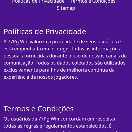
Políticas de Privacidade
Termos e Condições
Sitemap
Políticas de Privacidade
A 77Pg Win valoriza a privacidade de seus usuários e
está empenhada em proteger todas as informações
pessoais fornecidas durante o uso de nossos canais de
comunicação. Todos os dados coletados são utilizados
exclusivamente para fins de melhoria contínua da
experiência de nossos jogadores.
Termos e Condições
Os usuários da 77Pg Win concordam em respeitar
todas as regras e regulamentos estabelecidos. É