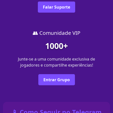
Falar Suporte
👥 Comunidade VIP
1000+
Junte-se a uma comunidade exclusiva de
jogadores e compartilhe experiências!
Entrar Grupo
📱 Como Seguir no Telegram