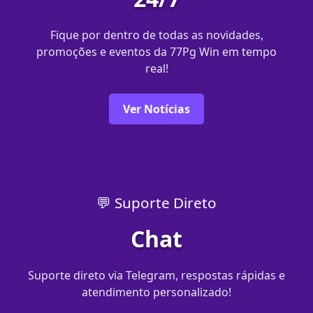
Fique por dentro de todas as novidades,
promoções e eventos da 77Pg Win em tempo
real!
Ver Notícias
💬 Suporte Direto
Chat
Suporte direto via Telegram, respostas rápidas e
atendimento personalizado!