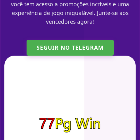
você tem acesso a promoções incríveis e uma
experiência de jogo inigualável. Junte-se aos
vencedores agora!
SEGUIR NO TELEGRAM