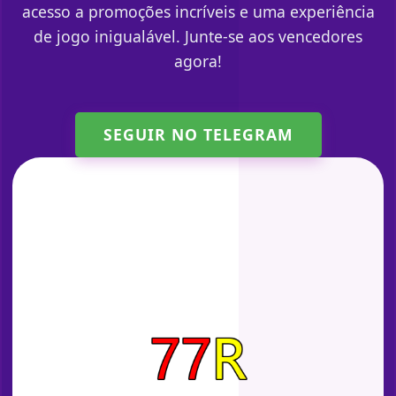
acesso a promoções incríveis e uma experiência
de jogo inigualável. Junte-se aos vencedores
agora!
SEGUIR NO TELEGRAM