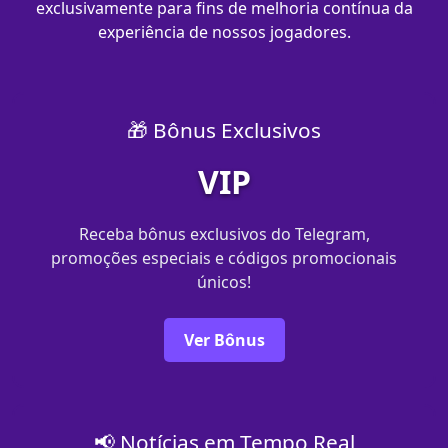
exclusivamente para fins de melhoria contínua da
experiência de nossos jogadores.
🎁 Bônus Exclusivos
VIP
Receba bônus exclusivos do Telegram,
promoções especiais e códigos promocionais
únicos!
Ver Bônus
📢 Notícias em Tempo Real