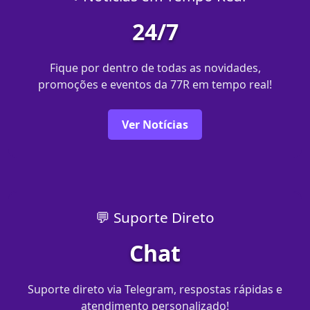
24/7
Fique por dentro de todas as novidades,
promoções e eventos da 77R em tempo real!
Ver Notícias
💬 Suporte Direto
Chat
Suporte direto via Telegram, respostas rápidas e
atendimento personalizado!