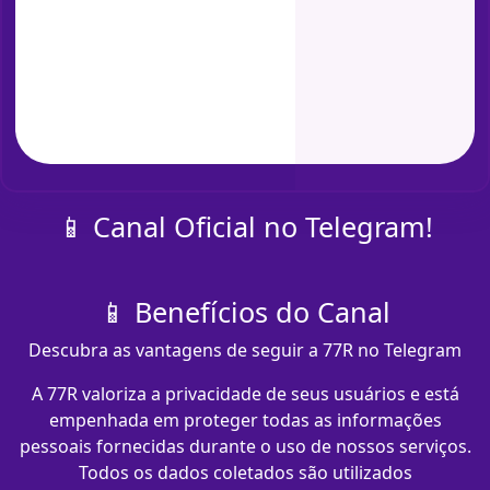
📱 Canal Oficial no Telegram!
📱 Benefícios do Canal
Descubra as vantagens de seguir a 77R no Telegram
A 77R valoriza a privacidade de seus usuários e está
empenhada em proteger todas as informações
pessoais fornecidas durante o uso de nossos serviços.
Todos os dados coletados são utilizados