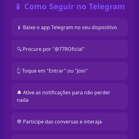
📱 Como Seguir no Telegram
📱 Baixe o app Telegram no seu dispositivo
🔍 Procure por "@77ROficial"
👆 Toque em "Entrar" ou "Join"
🔔 Ative as notificações para não perder
nada
💬 Participe das conversas e interaja