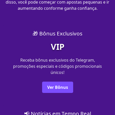
disso, você pode começar com apostas pequenas e ir
aumentando conforme ganha confiança.
🎁 Bônus Exclusivos
VIP
Receba bônus exclusivos do Telegram,
promoções especiais e códigos promocionais
únicos!
Ver Bônus
📢 Notícias em Tempo Real