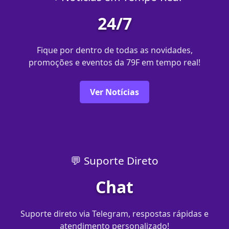
24/7
Fique por dentro de todas as novidades,
promoções e eventos da 79F em tempo real!
Ver Notícias
💬 Suporte Direto
Chat
Suporte direto via Telegram, respostas rápidas e
atendimento personalizado!