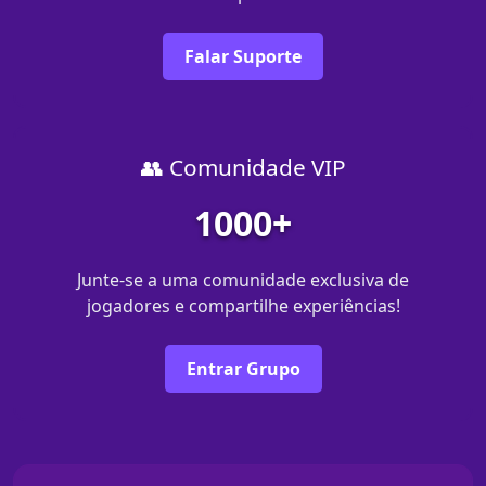
Falar Suporte
👥 Comunidade VIP
1000+
Junte-se a uma comunidade exclusiva de
jogadores e compartilhe experiências!
Entrar Grupo