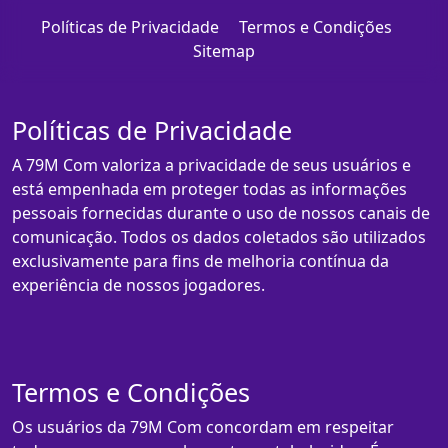
Políticas de Privacidade
Termos e Condições
Sitemap
Políticas de Privacidade
A 79M Com valoriza a privacidade de seus usuários e
está empenhada em proteger todas as informações
pessoais fornecidas durante o uso de nossos canais de
comunicação. Todos os dados coletados são utilizados
exclusivamente para fins de melhoria contínua da
experiência de nossos jogadores.
Termos e Condições
Os usuários da 79M Com concordam em respeitar