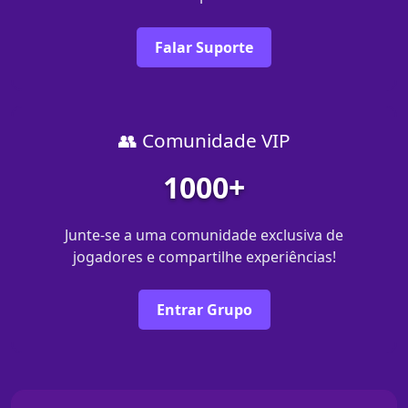
Falar Suporte
👥 Comunidade VIP
1000+
Junte-se a uma comunidade exclusiva de
jogadores e compartilhe experiências!
Entrar Grupo