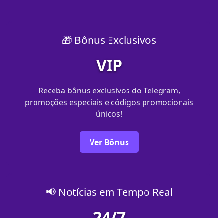
🎁 Bônus Exclusivos
VIP
Receba bônus exclusivos do Telegram,
promoções especiais e códigos promocionais
únicos!
Ver Bônus
📢 Notícias em Tempo Real
24/7