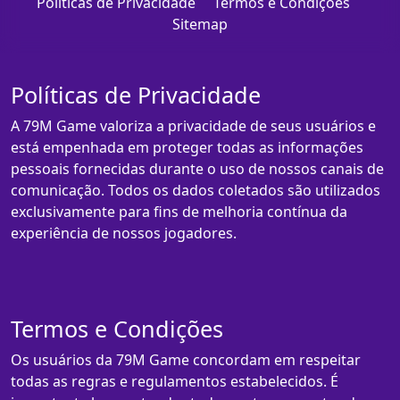
Políticas de Privacidade
Termos e Condições
Sitemap
Políticas de Privacidade
A 79M Game valoriza a privacidade de seus usuários e
está empenhada em proteger todas as informações
pessoais fornecidas durante o uso de nossos canais de
comunicação. Todos os dados coletados são utilizados
exclusivamente para fins de melhoria contínua da
experiência de nossos jogadores.
Termos e Condições
Os usuários da 79M Game concordam em respeitar
todas as regras e regulamentos estabelecidos. É