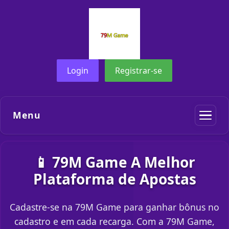
Login
Registrar-se
Menu
📱 79M Game A Melhor
Plataforma de Apostas
Cadastre-se na 79M Game para ganhar bônus no
cadastro e em cada recarga. Com a 79M Game,