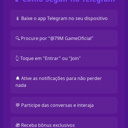
📱 Baixe o app Telegram no seu dispositivo
🔍 Procure por "@79M GameOficial"
👆 Toque em "Entrar" ou "Join"
🔔 Ative as notificações para não perder
nada
💬 Participe das conversas e interaja
🎁 Receba bônus exclusivos