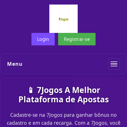
Login
Registrar-se
Menu
📱 7Jogos A Melhor
Plataforma de Apostas
Cadastre-se na 7Jogos para ganhar bônus no
cadastro e em cada recarga. Com a 7Jogos, você