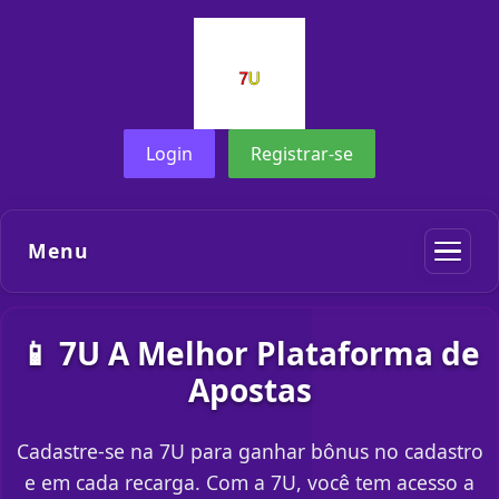
Login
Registrar-se
Menu
📱 7U A Melhor Plataforma de
Apostas
Cadastre-se na 7U para ganhar bônus no cadastro
e em cada recarga. Com a 7U, você tem acesso a