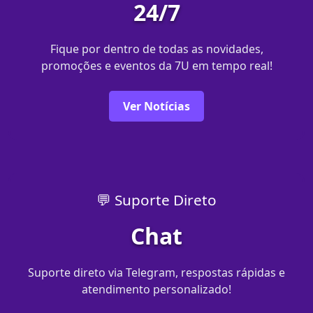
24/7
Fique por dentro de todas as novidades,
promoções e eventos da 7U em tempo real!
Ver Notícias
💬 Suporte Direto
Chat
Suporte direto via Telegram, respostas rápidas e
atendimento personalizado!