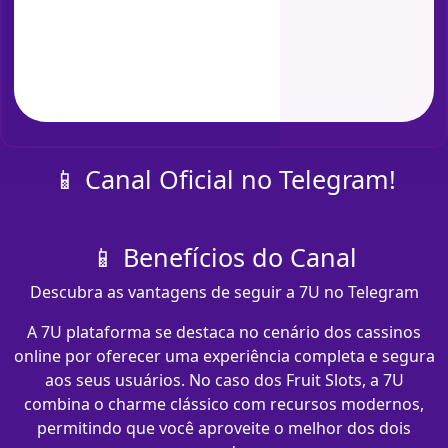
📱 Canal Oficial no Telegram!
📱 Benefícios do Canal
Descubra as vantagens de seguir a 7U no Telegram
A 7U plataforma se destaca no cenário dos cassinos
online por oferecer uma experiência completa e segura
aos seus usuários. No caso dos Fruit Slots, a 7U
combina o charme clássico com recursos modernos,
permitindo que você aproveite o melhor dos dois