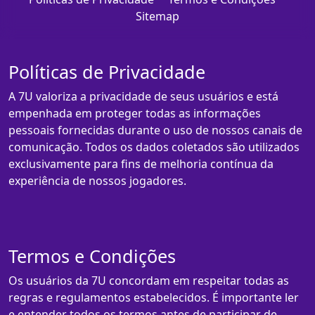
Sitemap
Políticas de Privacidade
A 7U valoriza a privacidade de seus usuários e está
empenhada em proteger todas as informações
pessoais fornecidas durante o uso de nossos canais de
comunicação. Todos os dados coletados são utilizados
exclusivamente para fins de melhoria contínua da
experiência de nossos jogadores.
Termos e Condições
Os usuários da 7U concordam em respeitar todas as
regras e regulamentos estabelecidos. É importante ler
e entender todos os termos antes de participar de